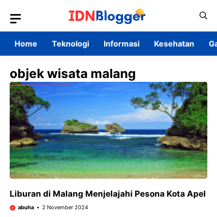
Skip
to
content
Home
Teknologi
Informasi
Kesehatan
G
objek wisata malang
Liburan di Malang Menjelajahi Pesona Kota Apel
abuha
2 November 2024