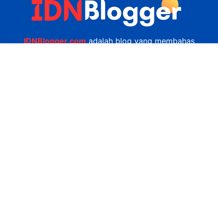
IDNBlogger.com
adalah blog yang membahas
berbagai informasi menarik yang ada di Indonesia
seputar wisata, kuliner, teknologi, gadget, bisnis,
kesehatan tips dan lain-lain.
Navigasi
Jasa Bikin Website
Kerjasama
Privacy Policy
Hubungi Kami
admin@idnblogger.com
0856 7952 247
Facebook
Twitter
YouTube
© 2026
IDNblogger.com
dibuat oleh
Ngulik.web.id