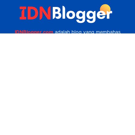
IDNBlogger.com
adalah blog yang membahas
berbagai informasi menarik yang ada di Indonesia
seputar wisata, kuliner, teknologi, gadget, bisnis,
kesehatan tips dan lain-lain.
Navigasi
Jasa Bikin Website
Kerjasama
Privacy Policy
Hubungi Kami
admin@idnblogger.com
0856 7952 247
Facebook
Twitter
YouTube
© 2026
IDNblogger.com
dibuat oleh
Ngulik.web.id