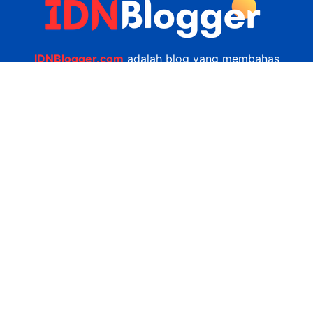
IDNBlogger.com
adalah blog yang membahas
berbagai informasi menarik yang ada di Indonesia
seputar wisata, kuliner, teknologi, gadget, bisnis,
kesehatan tips dan lain-lain.
Navigasi
Jasa Bikin Website
Kerjasama
Privacy Policy
Hubungi Kami
admin@idnblogger.com
0856 7952 247
Facebook
Twitter
YouTube
© 2026
IDNblogger.com
dibuat oleh
Ngulik.web.id