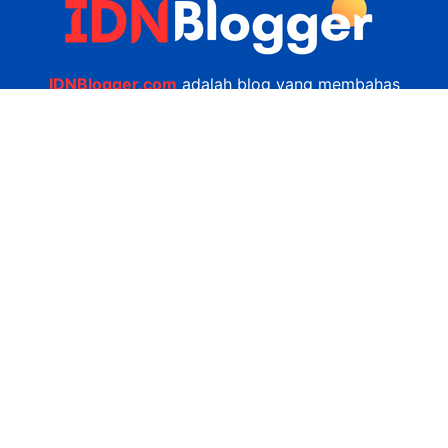
IDNBlogger.com
adalah blog yang membahas
berbagai informasi menarik yang ada di Indonesia
seputar wisata, kuliner, teknologi, gadget, bisnis,
kesehatan tips dan lain-lain.
Navigasi
Jasa Bikin Website
Kerjasama
Privacy Policy
Hubungi Kami
admin@idnblogger.com
0856 7952 247
Facebook
Twitter
YouTube
© 2026
IDNblogger.com
dibuat oleh
Ngulik.web.id