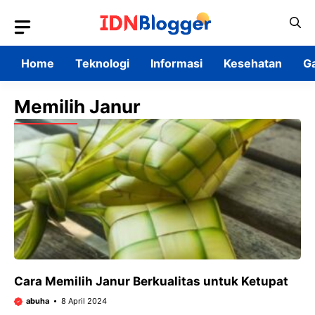
Skip
to
content
Home
Teknologi
Informasi
Kesehatan
G
Memilih Janur
Cara Memilih Janur Berkualitas untuk Ketupat
abuha
8 April 2024