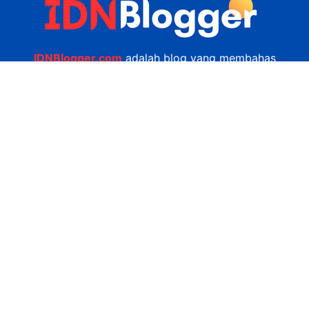
IDNBlogger.com
adalah blog yang membahas
berbagai informasi menarik yang ada di Indonesia
seputar wisata, kuliner, teknologi, gadget, bisnis,
kesehatan tips dan lain-lain.
Navigasi
Jasa Bikin Website
Kerjasama
Privacy Policy
Hubungi Kami
admin@idnblogger.com
0856 7952 247
Facebook
Twitter
YouTube
© 2026
IDNblogger.com
dibuat oleh
Ngulik.web.id