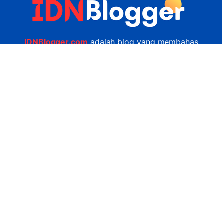
IDNBlogger.com
adalah blog yang membahas
berbagai informasi menarik yang ada di Indonesia
seputar wisata, kuliner, teknologi, gadget, bisnis,
kesehatan tips dan lain-lain.
Navigasi
Jasa Bikin Website
Kerjasama
Privacy Policy
Hubungi Kami
admin@idnblogger.com
0856 7952 247
Facebook
Twitter
YouTube
© 2026
IDNblogger.com
dibuat oleh
Ngulik.web.id