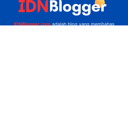
IDNBlogger.com
adalah blog yang membahas
berbagai informasi menarik yang ada di Indonesia
seputar wisata, kuliner, teknologi, gadget, bisnis,
kesehatan tips dan lain-lain.
Navigasi
Jasa Bikin Website
Kerjasama
Privacy Policy
Hubungi Kami
admin@idnblogger.com
0856 7952 247
Facebook
Twitter
YouTube
© 2026
IDNblogger.com
dibuat oleh
Ngulik.web.id