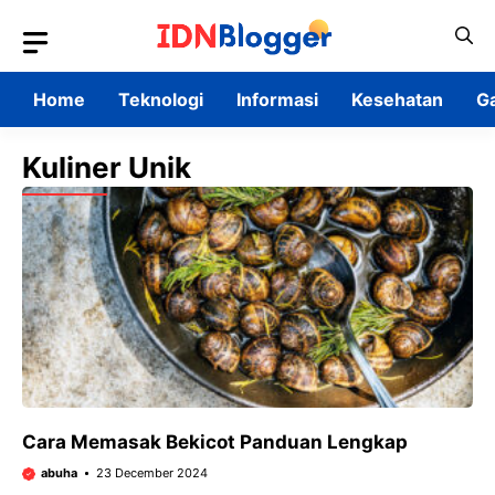
Skip
to
content
Home
Teknologi
Informasi
Kesehatan
G
Kuliner Unik
Cara Memasak Bekicot Panduan Lengkap
abuha
23 December 2024