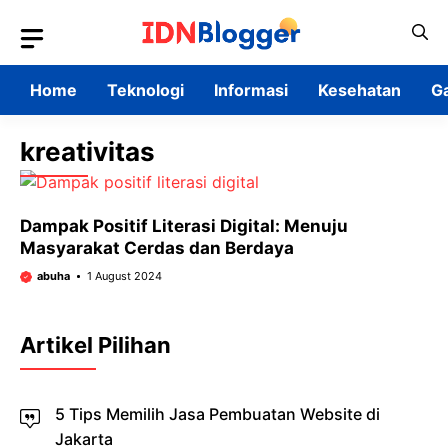
Skip
to
content
Home
Teknologi
Informasi
Kesehatan
G
kreativitas
Dampak Positif Literasi Digital: Menuju
Masyarakat Cerdas dan Berdaya
abuha
1 August 2024
Artikel Pilihan
5 Tips Memilih Jasa Pembuatan Website di
Jakarta