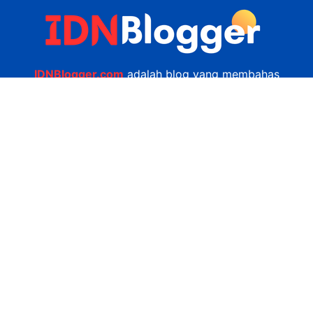
IDNBlogger.com
adalah blog yang membahas
berbagai informasi menarik yang ada di Indonesia
seputar wisata, kuliner, teknologi, gadget, bisnis,
kesehatan tips dan lain-lain.
Navigasi
Jasa Bikin Website
Kerjasama
Privacy Policy
Hubungi Kami
admin@idnblogger.com
0856 7952 247
Facebook
Twitter
YouTube
© 2026
IDNblogger.com
dibuat oleh
Ngulik.web.id