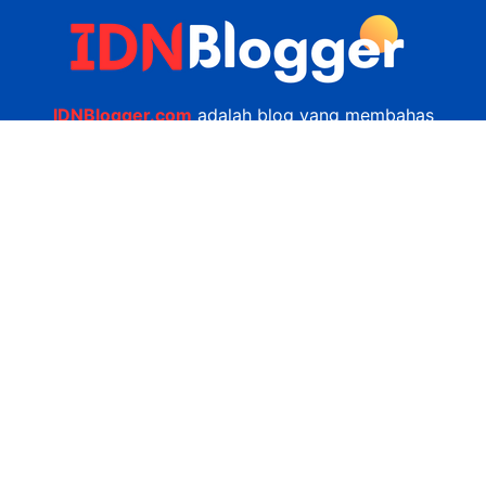
IDNBlogger.com
adalah blog yang membahas
berbagai informasi menarik yang ada di Indonesia
seputar wisata, kuliner, teknologi, gadget, bisnis,
kesehatan tips dan lain-lain.
Navigasi
Jasa Bikin Website
Kerjasama
Privacy Policy
Hubungi Kami
admin@idnblogger.com
0856 7952 247
Facebook
Twitter
YouTube
© 2026
IDNblogger.com
dibuat oleh
Ngulik.web.id