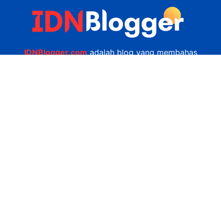
IDNBlogger.com
adalah blog yang membahas
berbagai informasi menarik yang ada di Indonesia
seputar wisata, kuliner, teknologi, gadget, bisnis,
kesehatan tips dan lain-lain.
Navigasi
Jasa Bikin Website
Kerjasama
Privacy Policy
Hubungi Kami
admin@idnblogger.com
0856 7952 247
Facebook
Twitter
YouTube
© 2026
IDNblogger.com
dibuat oleh
Ngulik.web.id