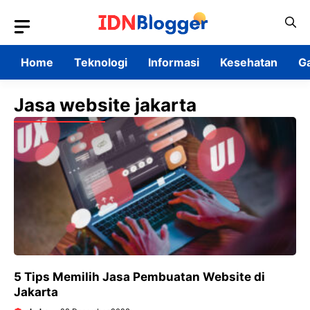
Skip
to
content
Home
Teknologi
Informasi
Kesehatan
G
Jasa website jakarta
5 Tips Memilih Jasa Pembuatan Website di
Jakarta