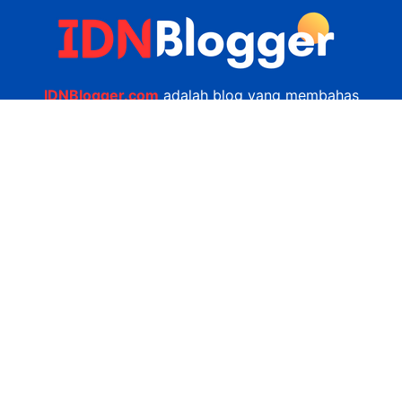
IDNBlogger.com
adalah blog yang membahas
berbagai informasi menarik yang ada di Indonesia
seputar wisata, kuliner, teknologi, gadget, bisnis,
kesehatan tips dan lain-lain.
Navigasi
Jasa Bikin Website
Kerjasama
Privacy Policy
Hubungi Kami
admin@idnblogger.com
0856 7952 247
Facebook
Twitter
YouTube
© 2026
IDNblogger.com
dibuat oleh
Ngulik.web.id