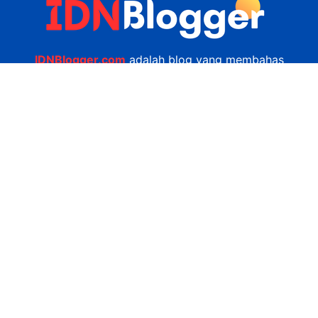
IDNBlogger.com
adalah blog yang membahas
berbagai informasi menarik yang ada di Indonesia
seputar wisata, kuliner, teknologi, gadget, bisnis,
kesehatan tips dan lain-lain.
Navigasi
Jasa Bikin Website
Kerjasama
Privacy Policy
Hubungi Kami
admin@idnblogger.com
0856 7952 247
Facebook
Twitter
YouTube
© 2026
IDNblogger.com
dibuat oleh
Ngulik.web.id