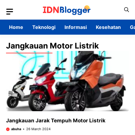
Skip
to
content
Home
Teknologi
Informasi
Kesehatan
G
Jangkauan Motor Listrik
Jangkauan Jarak Tempuh Motor Listrik
abuha
26 March 2024