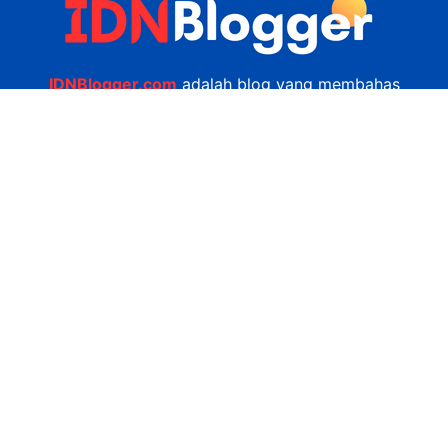
IDNBlogger.com
adalah blog yang membahas
berbagai informasi menarik yang ada di Indonesia
seputar wisata, kuliner, teknologi, gadget, bisnis,
kesehatan tips dan lain-lain.
Navigasi
Jasa Bikin Website
Kerjasama
Privacy Policy
Hubungi Kami
admin@idnblogger.com
0856 7952 247
Facebook
Twitter
YouTube
© 2026
IDNblogger.com
dibuat oleh
Ngulik.web.id