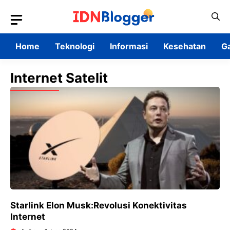
Skip
to
content
Home
Teknologi
Informasi
Kesehatan
G
Internet Satelit
Starlink Elon Musk:Revolusi Konektivitas
Internet