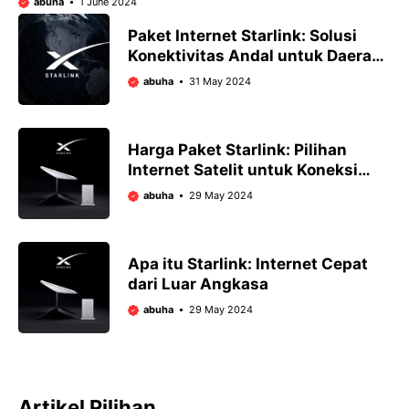
abuha
1 June 2024
Paket Internet Starlink: Solusi
Konektivitas Andal untuk Daerah
Terpencil
abuha
31 May 2024
Harga Paket Starlink: Pilihan
Internet Satelit untuk Koneksi
Nirkabel
abuha
29 May 2024
Apa itu Starlink: Internet Cepat
dari Luar Angkasa
abuha
29 May 2024
Artikel Pilihan