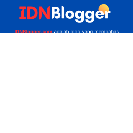
IDNBlogger.com
adalah blog yang membahas
berbagai informasi menarik yang ada di Indonesia
seputar wisata, kuliner, teknologi, gadget, bisnis,
kesehatan tips dan lain-lain.
Navigasi
Jasa Bikin Website
Kerjasama
Privacy Policy
Hubungi Kami
admin@idnblogger.com
0856 7952 247
Facebook
Twitter
YouTube
© 2026
IDNblogger.com
dibuat oleh
Ngulik.web.id