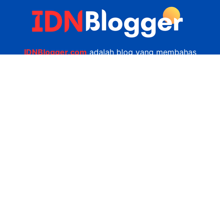
IDNBlogger.com
adalah blog yang membahas
berbagai informasi menarik yang ada di Indonesia
seputar wisata, kuliner, teknologi, gadget, bisnis,
kesehatan tips dan lain-lain.
Navigasi
Jasa Bikin Website
Kerjasama
Privacy Policy
Hubungi Kami
admin@idnblogger.com
0856 7952 247
Facebook
Twitter
YouTube
© 2026
IDNblogger.com
dibuat oleh
Ngulik.web.id