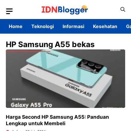
Skip
to
content
Home
Teknologi
Informasi
Kesehatan
G
HP Samsung A55 bekas
Harga Second HP Samsung A55: Panduan
Lengkap untuk Membeli