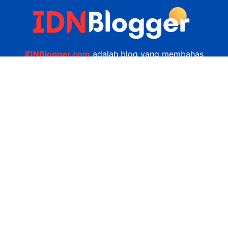
IDNBlogger.com
adalah blog yang membahas
berbagai informasi menarik yang ada di Indonesia
seputar wisata, kuliner, teknologi, gadget, bisnis,
kesehatan tips dan lain-lain.
Navigasi
Jasa Bikin Website
Kerjasama
Privacy Policy
Hubungi Kami
admin@idnblogger.com
0856 7952 247
Facebook
Twitter
YouTube
© 2026
IDNblogger.com
dibuat oleh
Ngulik.web.id