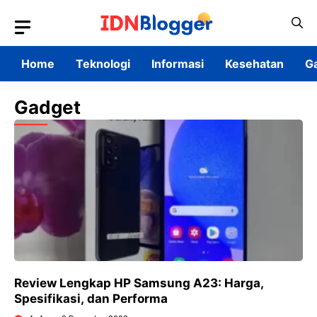
Skip
to
content
Home
Teknologi
Informasi
Kesehatan
G
Gadget
Review Lengkap HP Samsung A23: Harga,
Spesifikasi, dan Performa