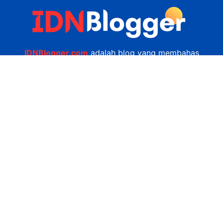
IDNBlogger.com
adalah blog yang membahas
berbagai informasi menarik yang ada di Indonesia
seputar wisata, kuliner, teknologi, gadget, bisnis,
kesehatan tips dan lain-lain.
Navigasi
Jasa Bikin Website
Kerjasama
Privacy Policy
Hubungi Kami
admin@idnblogger.com
0856 7952 247
Facebook
Twitter
YouTube
© 2026
IDNblogger.com
dibuat oleh
Ngulik.web.id