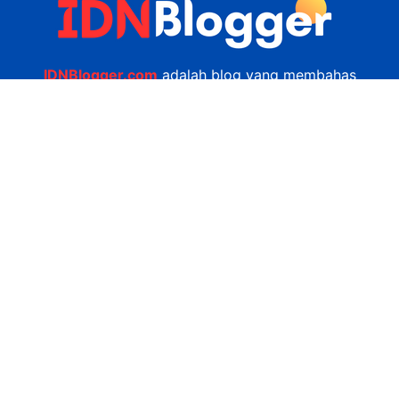
IDNBlogger.com
adalah blog yang membahas
berbagai informasi menarik yang ada di Indonesia
seputar wisata, kuliner, teknologi, gadget, bisnis,
kesehatan tips dan lain-lain.
Navigasi
Jasa Bikin Website
Kerjasama
Privacy Policy
Hubungi Kami
admin@idnblogger.com
0856 7952 247
Facebook
Twitter
YouTube
© 2026
IDNblogger.com
dibuat oleh
Ngulik.web.id