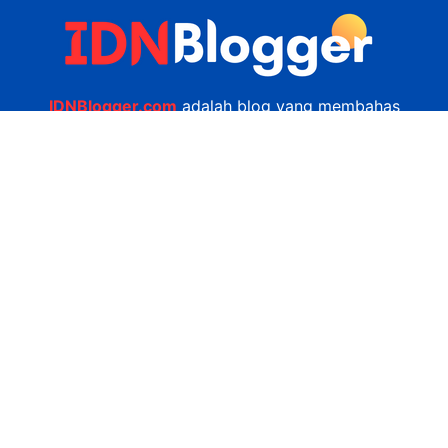
IDNBlogger.com
adalah blog yang membahas
berbagai informasi menarik yang ada di Indonesia
seputar wisata, kuliner, teknologi, gadget, bisnis,
kesehatan tips dan lain-lain.
Navigasi
Jasa Bikin Website
Kerjasama
Privacy Policy
Hubungi Kami
admin@idnblogger.com
0856 7952 247
Facebook
Twitter
YouTube
© 2026
IDNblogger.com
dibuat oleh
Ngulik.web.id