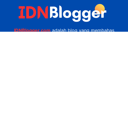
IDNBlogger.com
adalah blog yang membahas
berbagai informasi menarik yang ada di Indonesia
seputar wisata, kuliner, teknologi, gadget, bisnis,
kesehatan tips dan lain-lain.
Navigasi
Jasa Bikin Website
Kerjasama
Privacy Policy
Hubungi Kami
admin@idnblogger.com
0856 7952 247
Facebook
Twitter
YouTube
© 2026
IDNblogger.com
dibuat oleh
Ngulik.web.id