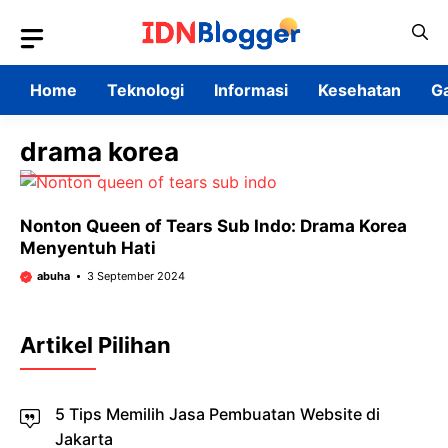
Skip
to
content
Home
Teknologi
Informasi
Kesehatan
G
drama korea
Nonton Queen of Tears Sub Indo: Drama Korea
Menyentuh Hati
abuha
3 September 2024
Artikel Pilihan
5 Tips Memilih Jasa Pembuatan Website di
Jakarta