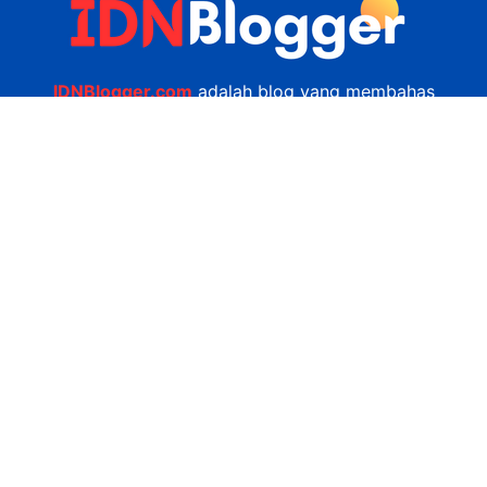
IDNBlogger.com
adalah blog yang membahas
berbagai informasi menarik yang ada di Indonesia
seputar wisata, kuliner, teknologi, gadget, bisnis,
kesehatan tips dan lain-lain.
Navigasi
Jasa Bikin Website
Kerjasama
Privacy Policy
Hubungi Kami
admin@idnblogger.com
0856 7952 247
Facebook
Twitter
YouTube
© 2026
IDNblogger.com
dibuat oleh
Ngulik.web.id