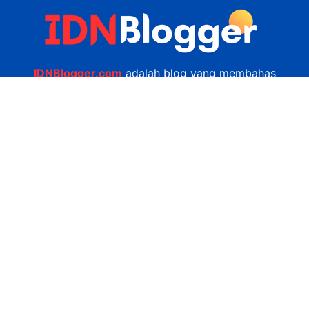
IDNBlogger.com
adalah blog yang membahas
berbagai informasi menarik yang ada di Indonesia
seputar wisata, kuliner, teknologi, gadget, bisnis,
kesehatan tips dan lain-lain.
Navigasi
Jasa Bikin Website
Kerjasama
Privacy Policy
Hubungi Kami
admin@idnblogger.com
0856 7952 247
Facebook
Twitter
YouTube
© 2026
IDNblogger.com
dibuat oleh
Ngulik.web.id