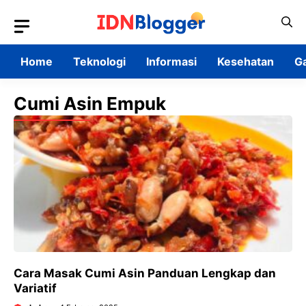
Skip
to
content
Home
Teknologi
Informasi
Kesehatan
G
Cumi Asin Empuk
Cara Masak Cumi Asin Panduan Lengkap dan
Variatif