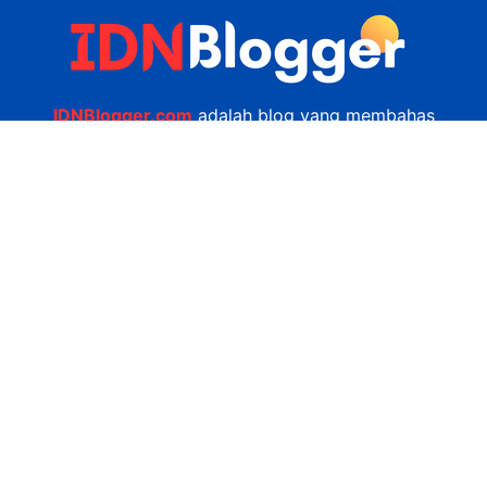
IDNBlogger.com
adalah blog yang membahas
berbagai informasi menarik yang ada di Indonesia
seputar wisata, kuliner, teknologi, gadget, bisnis,
kesehatan tips dan lain-lain.
Navigasi
Jasa Bikin Website
Kerjasama
Privacy Policy
Hubungi Kami
admin@idnblogger.com
0856 7952 247
Facebook
Twitter
YouTube
© 2026
IDNblogger.com
dibuat oleh
Ngulik.web.id