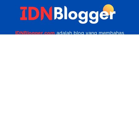
IDNBlogger.com
adalah blog yang membahas
berbagai informasi menarik yang ada di Indonesia
seputar wisata, kuliner, teknologi, gadget, bisnis,
kesehatan tips dan lain-lain.
Navigasi
Jasa Bikin Website
Kerjasama
Privacy Policy
Hubungi Kami
admin@idnblogger.com
0856 7952 247
Facebook
Twitter
YouTube
© 2026
IDNblogger.com
dibuat oleh
Ngulik.web.id