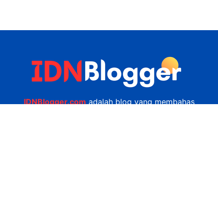
IDNBlogger.com
adalah blog yang membahas
berbagai informasi menarik yang ada di Indonesia
seputar wisata, kuliner, teknologi, gadget, bisnis,
kesehatan tips dan lain-lain.
Navigasi
Jasa Bikin Website
Kerjasama
Privacy Policy
Hubungi Kami