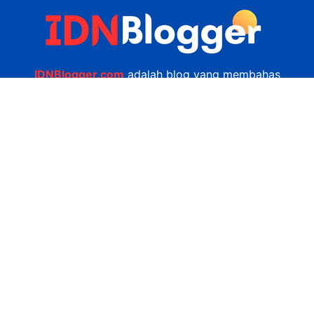
IDNBlogger.com
adalah blog yang membahas
berbagai informasi menarik yang ada di Indonesia
seputar wisata, kuliner, teknologi, gadget, bisnis,
kesehatan tips dan lain-lain.
Navigasi
Jasa Bikin Website
Kerjasama
Privacy Policy
Hubungi Kami
admin@idnblogger.com
0856 7952 247
Facebook
Twitter
YouTube
© 2026
IDNblogger.com
dibuat oleh
Ngulik.web.id