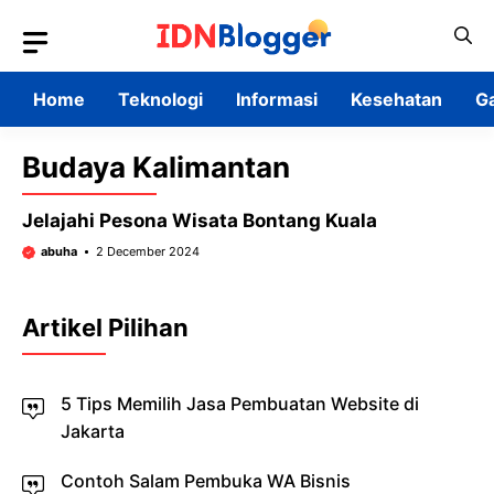
Skip
to
content
Home
Teknologi
Informasi
Kesehatan
G
Budaya Kalimantan
Jelajahi Pesona Wisata Bontang Kuala
abuha
2 December 2024
Artikel Pilihan
5 Tips Memilih Jasa Pembuatan Website di
Jakarta
Contoh Salam Pembuka WA Bisnis