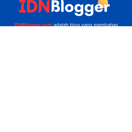
IDNBlogger.com
adalah blog yang membahas
berbagai informasi menarik yang ada di Indonesia
seputar wisata, kuliner, teknologi, gadget, bisnis,
kesehatan tips dan lain-lain.
Navigasi
Jasa Bikin Website
Kerjasama
Privacy Policy
Hubungi Kami
admin@idnblogger.com
0856 7952 247
Facebook
Twitter
YouTube
© 2026
IDNblogger.com
dibuat oleh
Ngulik.web.id