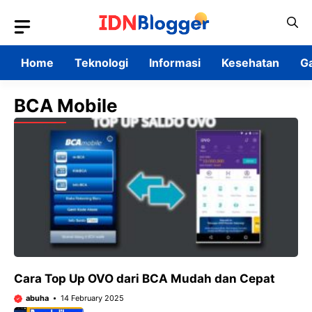
Skip
to
content
Home
Teknologi
Informasi
Kesehatan
G
BCA Mobile
Cara Top Up OVO dari BCA Mudah dan Cepat
abuha
14 February 2025