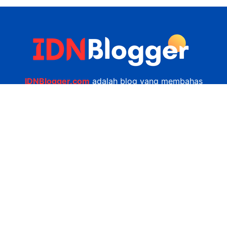
IDNBlogger.com
adalah blog yang membahas
berbagai informasi menarik yang ada di Indonesia
seputar wisata, kuliner, teknologi, gadget, bisnis,
kesehatan tips dan lain-lain.
Navigasi
Jasa Bikin Website
Kerjasama
Privacy Policy
Hubungi Kami
admin@idnblogger.com
0856 7952 247