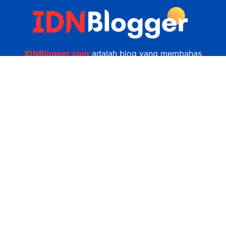
IDNBlogger.com
adalah blog yang membahas
berbagai informasi menarik yang ada di Indonesia
seputar wisata, kuliner, teknologi, gadget, bisnis,
kesehatan tips dan lain-lain.
Navigasi
Jasa Bikin Website
Kerjasama
Privacy Policy
Hubungi Kami
admin@idnblogger.com
0856 7952 247
Facebook
Twitter
YouTube
© 2026
IDNblogger.com
dibuat oleh
Ngulik.web.id