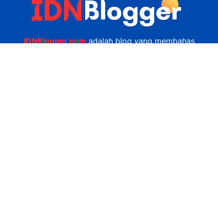
IDNBlogger.com
adalah blog yang membahas
berbagai informasi menarik yang ada di Indonesia
seputar wisata, kuliner, teknologi, gadget, bisnis,
kesehatan tips dan lain-lain.
Navigasi
Jasa Bikin Website
Kerjasama
Privacy Policy
Hubungi Kami
admin@idnblogger.com
0856 7952 247
Facebook
Twitter
YouTube
© 2026
IDNblogger.com
dibuat oleh
Ngulik.web.id