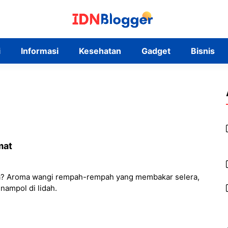
i
Informasi
Kesehatan
Gadget
Bisnis
mat
ka? Aroma wangi rempah-rempah yang membakar selera,
nampol di lidah.