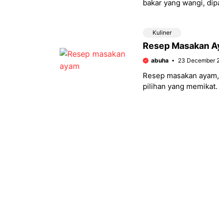
bakar yang wangi, dip
bumbu rujak?
Kuliner
Resep Masakan A
abuha
23 December 
Resep masakan ayam,
pilihan yang memikat
bakar madu yang mani