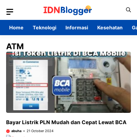
Skip
to
content
Home
Teknologi
Informasi
Kesehatan
G
ATM
Bayar Listrik PLN Mudah dan Cepat Lewat BCA
abuha
21 October 2024