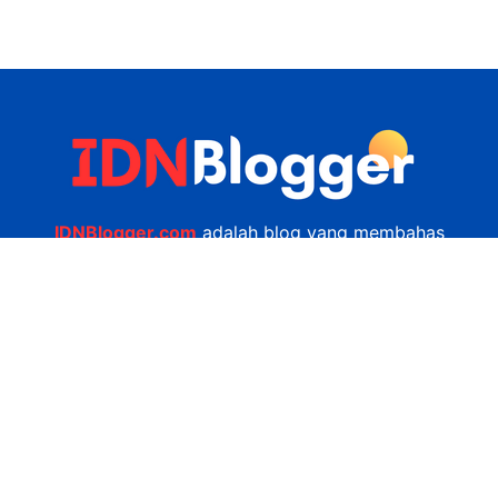
IDNBlogger.com
adalah blog yang membahas
berbagai informasi menarik yang ada di Indonesia
seputar wisata, kuliner, teknologi, gadget, bisnis,
kesehatan tips dan lain-lain.
Navigasi
Jasa Bikin Website
Kerjasama
Privacy Policy
Hubungi Kami