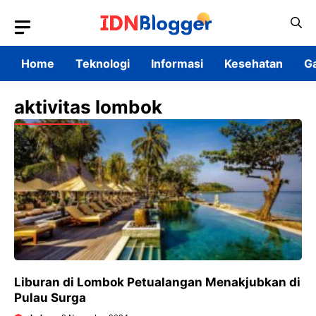
Skip
to
content
Home
Teknologi
Informasi
Kesehatan
G
aktivitas lombok
Liburan di Lombok Petualangan Menakjubkan di
Pulau Surga