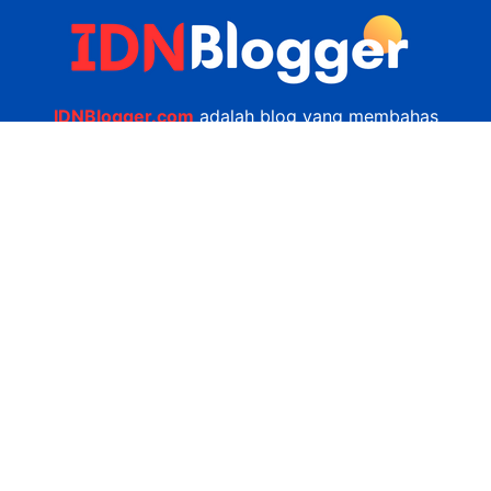
IDNBlogger.com
adalah blog yang membahas
berbagai informasi menarik yang ada di Indonesia
seputar wisata, kuliner, teknologi, gadget, bisnis,
kesehatan tips dan lain-lain.
Navigasi
Jasa Bikin Website
Kerjasama
Privacy Policy
Hubungi Kami
admin@idnblogger.com
0856 7952 247
Facebook
Twitter
YouTube
© 2026
IDNblogger.com
dibuat oleh
Ngulik.web.id