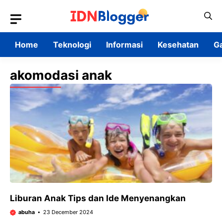
Skip
to
content
Home
Teknologi
Informasi
Kesehatan
G
akomodasi anak
Liburan Anak Tips dan Ide Menyenangkan
abuha
23 December 2024