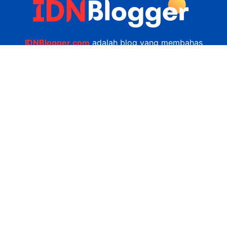
IDNBlogger.com
adalah blog yang membahas
berbagai informasi menarik yang ada di Indonesia
seputar wisata, kuliner, teknologi, gadget, bisnis,
kesehatan tips dan lain-lain.
Navigasi
Jasa Bikin Website
Kerjasama
Privacy Policy
Hubungi Kami
admin@idnblogger.com
0856 7952 247
Facebook
Twitter
YouTube
© 2026
IDNblogger.com
dibuat oleh
Ngulik.web.id