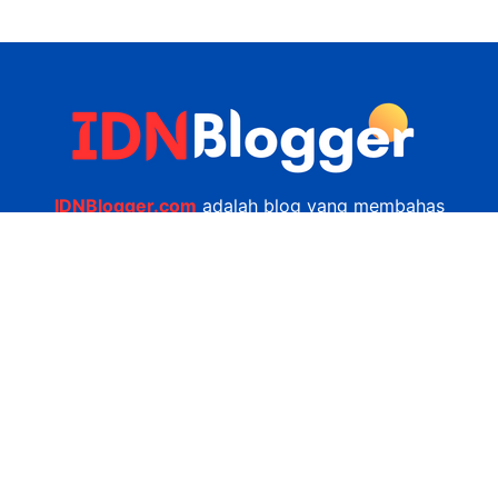
IDNBlogger.com
adalah blog yang membahas
berbagai informasi menarik yang ada di Indonesia
seputar wisata, kuliner, teknologi, gadget, bisnis,
kesehatan tips dan lain-lain.
Navigasi
Jasa Bikin Website
Kerjasama
Privacy Policy
Hubungi Kami
admin@idnblogger.com