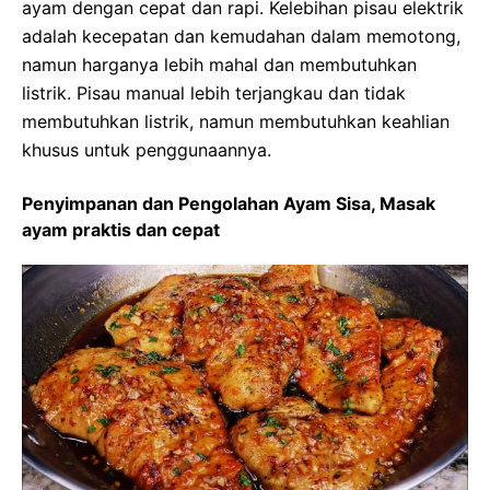
ayam dengan cepat dan rapi. Kelebihan pisau elektrik
adalah kecepatan dan kemudahan dalam memotong,
namun harganya lebih mahal dan membutuhkan
listrik. Pisau manual lebih terjangkau dan tidak
membutuhkan listrik, namun membutuhkan keahlian
khusus untuk penggunaannya.
Penyimpanan dan Pengolahan Ayam Sisa, Masak
ayam praktis dan cepat