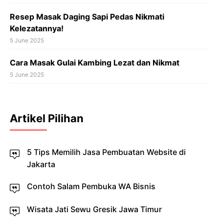
Resep Masak Daging Sapi Pedas Nikmati
Kelezatannya!
5 June 2025
Cara Masak Gulai Kambing Lezat dan Nikmat
5 June 2025
Artikel Pilihan
5 Tips Memilih Jasa Pembuatan Website di
Jakarta
Contoh Salam Pembuka WA Bisnis
Wisata Jati Sewu Gresik Jawa Timur