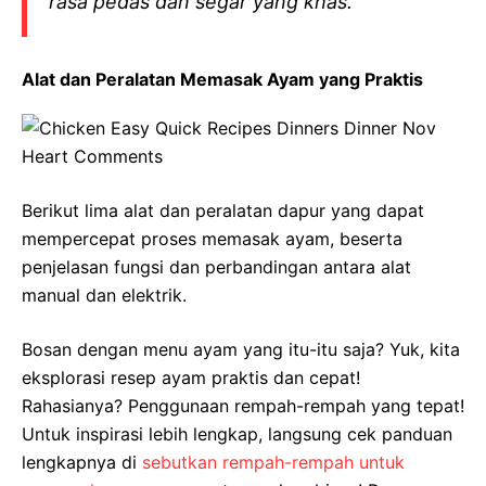
rasa pedas dan segar yang khas.
Alat dan Peralatan Memasak Ayam yang Praktis
Berikut lima alat dan peralatan dapur yang dapat
mempercepat proses memasak ayam, beserta
penjelasan fungsi dan perbandingan antara alat
manual dan elektrik.
Bosan dengan menu ayam yang itu-itu saja? Yuk, kita
eksplorasi resep ayam praktis dan cepat!
Rahasianya? Penggunaan rempah-rempah yang tepat!
Untuk inspirasi lebih lengkap, langsung cek panduan
lengkapnya di
sebutkan rempah-rempah untuk