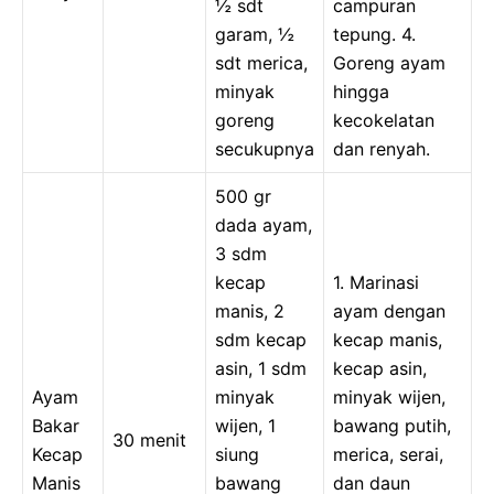
½ sdt
campuran
garam, ½
tepung. 4.
sdt merica,
Goreng ayam
minyak
hingga
goreng
kecokelatan
secukupnya
dan renyah.
500 gr
dada ayam,
3 sdm
kecap
1. Marinasi
manis, 2
ayam dengan
sdm kecap
kecap manis,
asin, 1 sdm
kecap asin,
Ayam
minyak
minyak wijen,
Bakar
wijen, 1
bawang putih,
30 menit
Kecap
siung
merica, serai,
Manis
bawang
dan daun