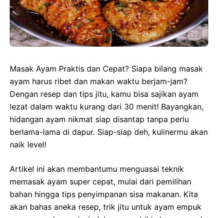
Masak Ayam Praktis dan Cepat? Siapa bilang masak
ayam harus ribet dan makan waktu berjam-jam?
Dengan resep dan tips jitu, kamu bisa sajikan ayam
lezat dalam waktu kurang dari 30 menit! Bayangkan,
hidangan ayam nikmat siap disantap tanpa perlu
berlama-lama di dapur. Siap-siap deh, kulinermu akan
naik level!
Artikel ini akan membantumu menguasai teknik
memasak ayam super cepat, mulai dari pemilihan
bahan hingga tips penyimpanan sisa makanan. Kita
akan bahas aneka resep, trik jitu untuk ayam empuk