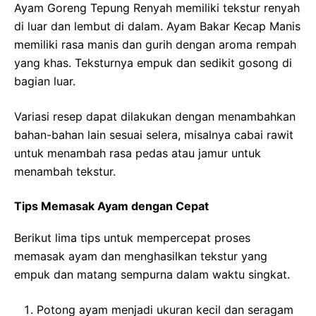
Ayam Goreng Tepung Renyah memiliki tekstur renyah
di luar dan lembut di dalam. Ayam Bakar Kecap Manis
memiliki rasa manis dan gurih dengan aroma rempah
yang khas. Teksturnya empuk dan sedikit gosong di
bagian luar.
Variasi resep dapat dilakukan dengan menambahkan
bahan-bahan lain sesuai selera, misalnya cabai rawit
untuk menambah rasa pedas atau jamur untuk
menambah tekstur.
Tips Memasak Ayam dengan Cepat
Berikut lima tips untuk mempercepat proses
memasak ayam dan menghasilkan tekstur yang
empuk dan matang sempurna dalam waktu singkat.
Potong ayam menjadi ukuran kecil dan seragam