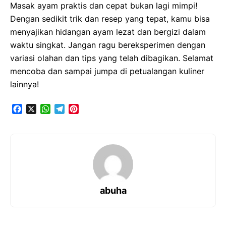
Masak ayam praktis dan cepat bukan lagi mimpi!
Dengan sedikit trik dan resep yang tepat, kamu bisa
menyajikan hidangan ayam lezat dan bergizi dalam
waktu singkat. Jangan ragu bereksperimen dengan
variasi olahan dan tips yang telah dibagikan. Selamat
mencoba dan sampai jumpa di petualangan kuliner
lainnya!
F
X
W
T
P
a
h
e
i
c
a
l
n
e
t
e
t
b
s
g
e
o
A
r
r
o
p
a
e
k
p
m
s
t
abuha