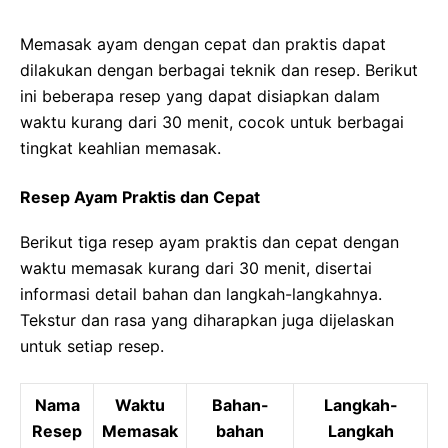
Memasak ayam dengan cepat dan praktis dapat
dilakukan dengan berbagai teknik dan resep. Berikut
ini beberapa resep yang dapat disiapkan dalam
waktu kurang dari 30 menit, cocok untuk berbagai
tingkat keahlian memasak.
Resep Ayam Praktis dan Cepat
Berikut tiga resep ayam praktis dan cepat dengan
waktu memasak kurang dari 30 menit, disertai
informasi detail bahan dan langkah-langkahnya.
Tekstur dan rasa yang diharapkan juga dijelaskan
untuk setiap resep.
Nama
Waktu
Bahan-
Langkah-
Resep
Memasak
bahan
Langkah