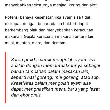
menyebabkan teksturnya menjadi kering dan alot.
Potensi bahaya kesehatan jika ayam sisa tidak
disimpan dengan benar adalah bakteri dapat
berkembang biak dan menyebabkan keracunan
makanan. Gejala keracunan makanan antara lain
mual, muntah, diare, dan demam.
Saran praktis untuk mengolah ayam sisa
adalah dengan memanfaatkannya sebagai
bahan tambahan dalam masakan lain,
seperti nasi goreng, mie goreng, atau sup.
Kreativitas dalam mengolah ayam sisa
dapat menghasilkan menu baru yang lezat
dan ekonomis.