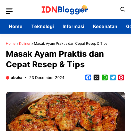
Skip
to
content
Home
Teknologi
Informasi
Kesehatan
G
Home
»
Kuliner
»
Masak Ayam Praktis dan Cepat Resep & Tips
Masak Ayam Praktis dan
Cepat Resep & Tips
Facebook
X
WhatsApp
Teleg
Pin
abuha
23 December 2024