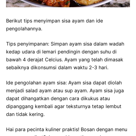
Berikut tips menyimpan sisa ayam dan ide
pengolahannya.
Tips penyimpanan: Simpan ayam sisa dalam wadah
kedap udara di lemari pendingin dengan suhu di
bawah 4 derajat Celcius. Ayam yang telah dimasak
sebaiknya dikonsumsi dalam waktu 2-3 hari.
Ide pengolahan ayam sisa: Ayam sisa dapat diolah
menjadi salad ayam atau sup ayam. Ayam sisa juga
dapat dihangatkan dengan cara dikukus atau
dipanggang kembali agar teksturnya tetap lembut
dan tidak kering.
Hai para pecinta kuliner praktis! Bosan dengan menu