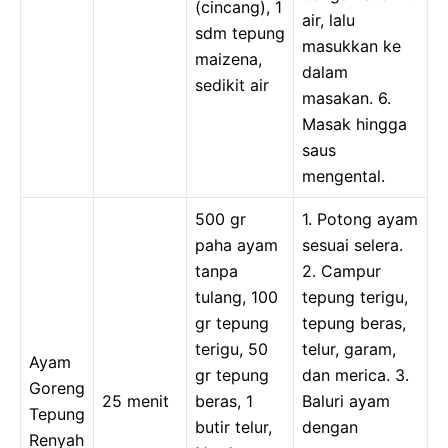
(cincang), 1
air, lalu
sdm tepung
masukkan ke
maizena,
dalam
sedikit air
masakan. 6.
Masak hingga
saus
mengental.
500 gr
1. Potong ayam
paha ayam
sesuai selera.
tanpa
2. Campur
tulang, 100
tepung terigu,
gr tepung
tepung beras,
terigu, 50
telur, garam,
Ayam
gr tepung
dan merica. 3.
Goreng
25 menit
beras, 1
Baluri ayam
Tepung
butir telur,
dengan
Renyah