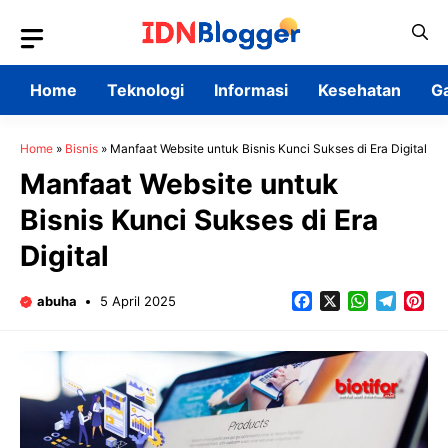
Skip
to
content
Home
Teknologi
Informasi
Kesehatan
G
Home
»
Bisnis
»
Manfaat Website untuk Bisnis Kunci Sukses di Era Digital
Manfaat Website untuk
Bisnis Kunci Sukses di Era
Digital
Facebook
X
WhatsApp
Teleg
Pin
abuha
5 April 2025