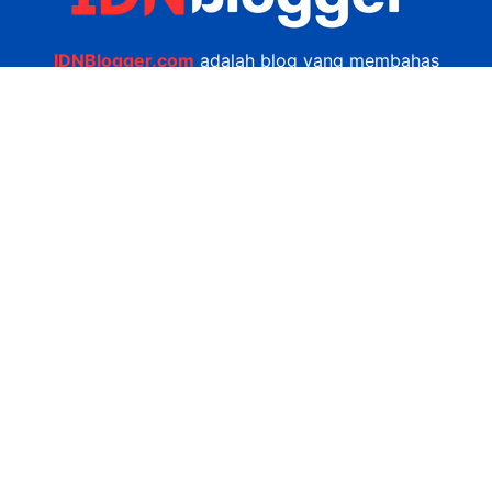
IDNBlogger.com
adalah blog yang membahas
berbagai informasi menarik yang ada di Indonesia
seputar wisata, kuliner, teknologi, gadget, bisnis,
kesehatan tips dan lain-lain.
Navigasi
Jasa Bikin Website
Kerjasama
Privacy Policy
Hubungi Kami
admin@idnblogger.com
0856 7952 247
Facebook
Twitter
YouTube
© 2026
IDNblogger.com
dibuat oleh
Ngulik.web.id