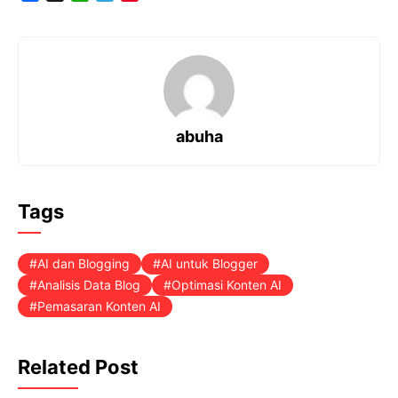
a
h
e
i
c
a
l
n
e
t
e
t
b
s
g
e
o
A
r
r
o
p
a
e
k
p
m
s
t
abuha
Tags
AI dan Blogging
AI untuk Blogger
Analisis Data Blog
Optimasi Konten AI
Pemasaran Konten AI
Related Post