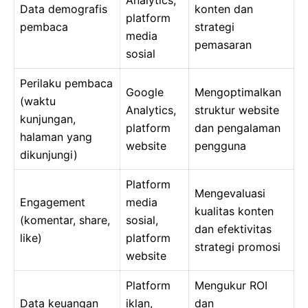
Analytics,
Data demografis
konten dan
platform
pembaca
strategi
media
pemasaran
sosial
Perilaku pembaca
Google
Mengoptimalkan
(waktu
Analytics,
struktur website
kunjungan,
platform
dan pengalaman
halaman yang
website
pengguna
dikunjungi)
Platform
Mengevaluasi
Engagement
media
kualitas konten
(komentar, share,
sosial,
dan efektivitas
like)
platform
strategi promosi
website
Platform
Mengukur ROI
Data keuangan
iklan,
dan