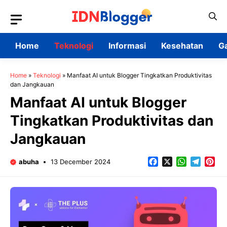
Skip
to
content
Home
Teknologi
Informasi
Kesehatan
G
Home
»
Teknologi
»
Manfaat AI untuk Blogger Tingkatkan Produktivitas
dan Jangkauan
Manfaat AI untuk Blogger
Tingkatkan Produktivitas dan
Jangkauan
Facebook
X
WhatsApp
Teleg
Pin
abuha
13 December 2024