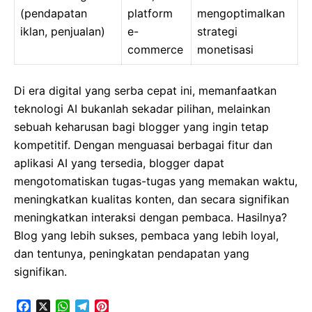
(pendapatan
platform
mengoptimalkan
iklan, penjualan)
e-
strategi
commerce
monetisasi
Di era digital yang serba cepat ini, memanfaatkan
teknologi AI bukanlah sekadar pilihan, melainkan
sebuah keharusan bagi blogger yang ingin tetap
kompetitif. Dengan menguasai berbagai fitur dan
aplikasi AI yang tersedia, blogger dapat
mengotomatiskan tugas-tugas yang memakan waktu,
meningkatkan kualitas konten, dan secara signifikan
meningkatkan interaksi dengan pembaca. Hasilnya?
Blog yang lebih sukses, pembaca yang lebih loyal,
dan tentunya, peningkatan pendapatan yang
signifikan.
F
X
W
T
P