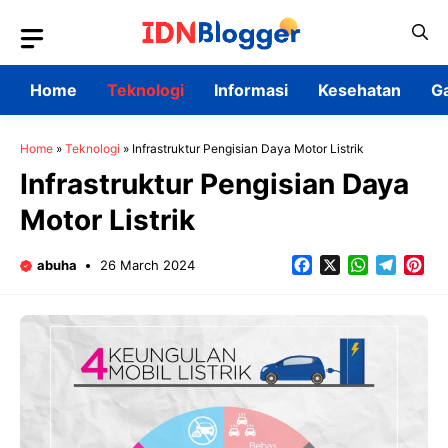
Skip
to
content
Home
Teknologi
Informasi
Kesehatan
G
Home
»
Teknologi
»
Infrastruktur Pengisian Daya Motor Listrik
Infrastruktur Pengisian Daya
Motor Listrik
Facebook
X
WhatsApp
Teleg
Pin
abuha
26 March 2024