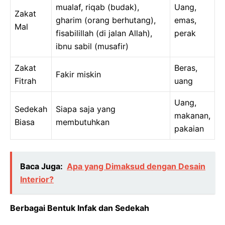
mualaf, riqab (budak),
Uang,
Zakat
gharim (orang berhutang),
emas,
Mal
fisabilillah (di jalan Allah),
perak
ibnu sabil (musafir)
Zakat
Beras,
Fakir miskin
Fitrah
uang
Uang,
Sedekah
Siapa saja yang
makanan,
Biasa
membutuhkan
pakaian
Baca Juga:
Apa yang Dimaksud dengan Desain
Interior?
Berbagai Bentuk Infak dan Sedekah