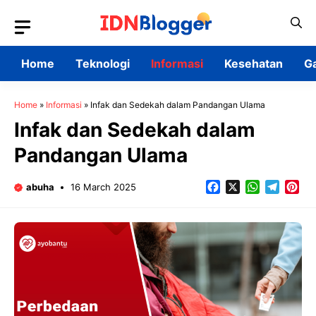
Skip
to
content
Home
Teknologi
Informasi
Kesehatan
G
Home
»
Informasi
»
Infak dan Sedekah dalam Pandangan Ulama
Infak dan Sedekah dalam
Pandangan Ulama
Facebook
X
WhatsApp
Teleg
Pin
abuha
16 March 2025