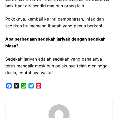
baik bagi diri sendiri maupun orang lain.
Pokoknya, kembali ke inti pembahasan, infak dan
sedekah itu memang ibadah yang penuh berkah!
Apa perbedaan sedekah jariyah dengan sedekah
biasa?
Sedekah jariyah adalah sedekah yang pahalanya
terus mengalir meskipun pelakunya telah meninggal
dunia, contohnya wakaf.
F
X
W
T
P
a
h
e
i
c
a
l
n
e
t
e
t
b
s
g
e
o
A
r
r
o
p
a
e