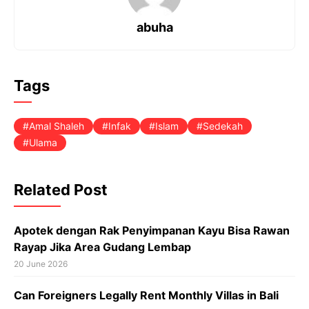
k
p
m
s
t
abuha
Tags
Amal Shaleh
Infak
Islam
Sedekah
Ulama
Related Post
Apotek dengan Rak Penyimpanan Kayu Bisa Rawan
Rayap Jika Area Gudang Lembap
20 June 2026
Can Foreigners Legally Rent Monthly Villas in Bali