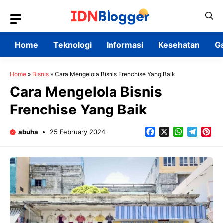
Skip
to
content
Home
Teknologi
Informasi
Kesehatan
G
Home
»
Bisnis
»
Cara Mengelola Bisnis Frenchise Yang Baik
Cara Mengelola Bisnis
Frenchise Yang Baik
Facebook
X
WhatsApp
Teleg
Pin
abuha
25 February 2024