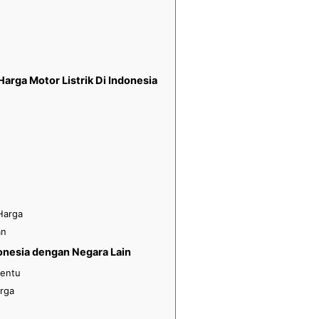
 Harga Motor Listrik Di Indonesia
Harga
an
donesia dengan Negara Lain
tentu
rga