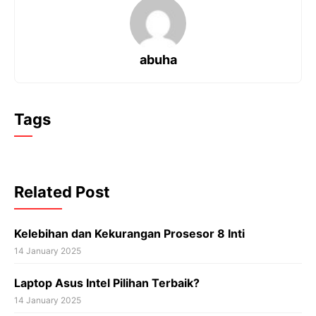
b
s
g
e
o
A
r
r
o
p
a
e
k
p
m
s
t
abuha
Tags
Related Post
Kelebihan dan Kekurangan Prosesor 8 Inti
14 January 2025
Laptop Asus Intel Pilihan Terbaik?
14 January 2025