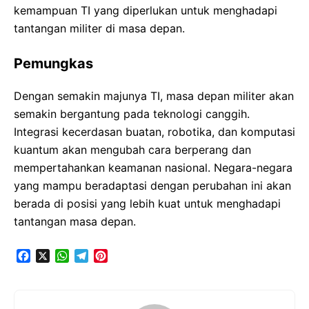
kemampuan TI yang diperlukan untuk menghadapi
tantangan militer di masa depan.
Pemungkas
Dengan semakin majunya TI, masa depan militer akan
semakin bergantung pada teknologi canggih.
Integrasi kecerdasan buatan, robotika, dan komputasi
kuantum akan mengubah cara berperang dan
mempertahankan keamanan nasional. Negara-negara
yang mampu beradaptasi dengan perubahan ini akan
berada di posisi yang lebih kuat untuk menghadapi
tantangan masa depan.
F
X
W
T
P
a
h
e
i
c
a
l
n
e
t
e
t