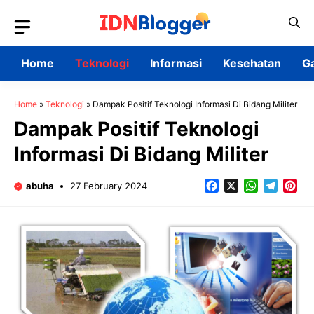
Skip
to
content
Home
Teknologi
Informasi
Kesehatan
G
Home
»
Teknologi
»
Dampak Positif Teknologi Informasi Di Bidang Militer
Dampak Positif Teknologi
Informasi Di Bidang Militer
Facebook
X
WhatsApp
Teleg
Pin
abuha
27 February 2024