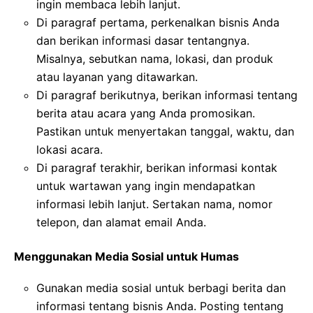
ingin membaca lebih lanjut.
Di paragraf pertama, perkenalkan bisnis Anda
dan berikan informasi dasar tentangnya.
Misalnya, sebutkan nama, lokasi, dan produk
atau layanan yang ditawarkan.
Di paragraf berikutnya, berikan informasi tentang
berita atau acara yang Anda promosikan.
Pastikan untuk menyertakan tanggal, waktu, dan
lokasi acara.
Di paragraf terakhir, berikan informasi kontak
untuk wartawan yang ingin mendapatkan
informasi lebih lanjut. Sertakan nama, nomor
telepon, dan alamat email Anda.
Menggunakan Media Sosial untuk Humas
Gunakan media sosial untuk berbagi berita dan
informasi tentang bisnis Anda. Posting tentang