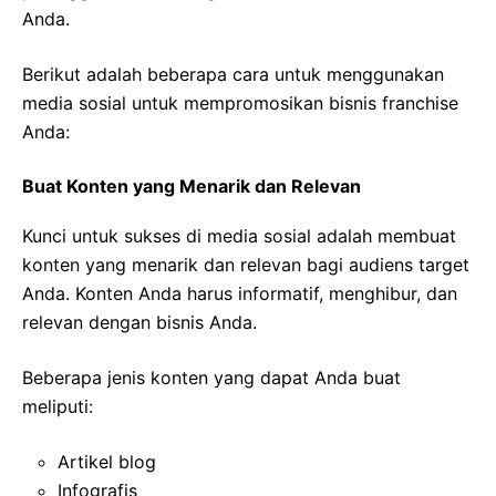
Anda.
Berikut adalah beberapa cara untuk menggunakan
media sosial untuk mempromosikan bisnis franchise
Anda:
Buat Konten yang Menarik dan Relevan
Kunci untuk sukses di media sosial adalah membuat
konten yang menarik dan relevan bagi audiens target
Anda. Konten Anda harus informatif, menghibur, dan
relevan dengan bisnis Anda.
Beberapa jenis konten yang dapat Anda buat
meliputi:
Artikel blog
Infografis