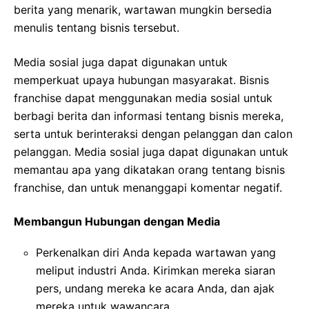
berita yang menarik, wartawan mungkin bersedia
menulis tentang bisnis tersebut.
Media sosial juga dapat digunakan untuk
memperkuat upaya hubungan masyarakat. Bisnis
franchise dapat menggunakan media sosial untuk
berbagi berita dan informasi tentang bisnis mereka,
serta untuk berinteraksi dengan pelanggan dan calon
pelanggan. Media sosial juga dapat digunakan untuk
memantau apa yang dikatakan orang tentang bisnis
franchise, dan untuk menanggapi komentar negatif.
Membangun Hubungan dengan Media
Perkenalkan diri Anda kepada wartawan yang
meliput industri Anda. Kirimkan mereka siaran
pers, undang mereka ke acara Anda, dan ajak
mereka untuk wawancara.