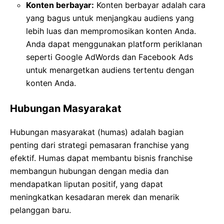
Konten berbayar:
Konten berbayar adalah cara
yang bagus untuk menjangkau audiens yang
lebih luas dan mempromosikan konten Anda.
Anda dapat menggunakan platform periklanan
seperti Google AdWords dan Facebook Ads
untuk menargetkan audiens tertentu dengan
konten Anda.
Hubungan Masyarakat
Hubungan masyarakat (humas) adalah bagian
penting dari strategi pemasaran franchise yang
efektif. Humas dapat membantu bisnis franchise
membangun hubungan dengan media dan
mendapatkan liputan positif, yang dapat
meningkatkan kesadaran merek dan menarik
pelanggan baru.