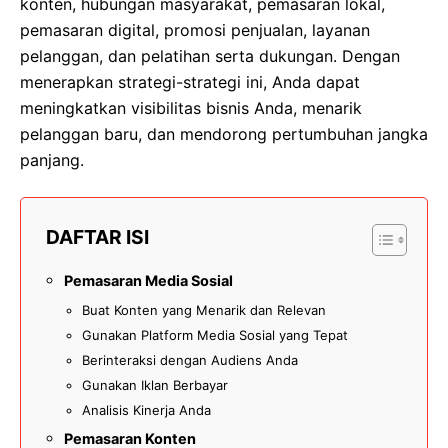
konten, hubungan masyarakat, pemasaran lokal,
pemasaran digital, promosi penjualan, layanan
pelanggan, dan pelatihan serta dukungan. Dengan
menerapkan strategi-strategi ini, Anda dapat
meningkatkan visibilitas bisnis Anda, menarik
pelanggan baru, dan mendorong pertumbuhan jangka
panjang.
DAFTAR ISI
Pemasaran Media Sosial
Buat Konten yang Menarik dan Relevan
Gunakan Platform Media Sosial yang Tepat
Berinteraksi dengan Audiens Anda
Gunakan Iklan Berbayar
Analisis Kinerja Anda
Pemasaran Konten