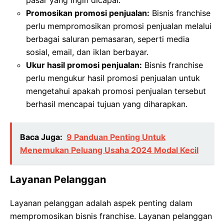
Promosikan promosi penjualan:
Bisnis franchise
perlu mempromosikan promosi penjualan melalui
berbagai saluran pemasaran, seperti media
sosial, email, dan iklan berbayar.
Ukur hasil promosi penjualan:
Bisnis franchise
perlu mengukur hasil promosi penjualan untuk
mengetahui apakah promosi penjualan tersebut
berhasil mencapai tujuan yang diharapkan.
Baca Juga:
9 Panduan Penting Untuk
Menemukan Peluang Usaha 2024 Modal Kecil
Layanan Pelanggan
Layanan pelanggan adalah aspek penting dalam
mempromosikan bisnis franchise. Layanan pelanggan