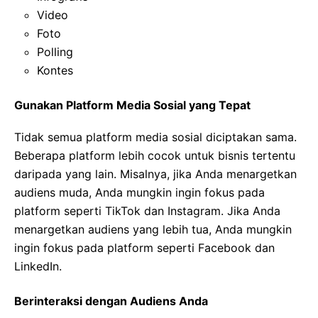
Video
Foto
Polling
Kontes
Gunakan Platform Media Sosial yang Tepat
Tidak semua platform media sosial diciptakan sama.
Beberapa platform lebih cocok untuk bisnis tertentu
daripada yang lain. Misalnya, jika Anda menargetkan
audiens muda, Anda mungkin ingin fokus pada
platform seperti TikTok dan Instagram. Jika Anda
menargetkan audiens yang lebih tua, Anda mungkin
ingin fokus pada platform seperti Facebook dan
LinkedIn.
Berinteraksi dengan Audiens Anda