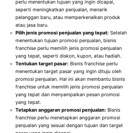
perlu menentukan tujuan yang ingin dicapai,
seperti meningkatkan penjualan, menarik
pelanggan baru, atau memperkenalkan produk
atau jasa baru.
Pilih jenis promosi penjualan yang tepat:
Setelah
menentukan tujuan promosi penjualan, bisnis
franchise perlu memilih jenis promosi penjualan
yang tepat, seperti diskon, kupon, atau hadiah.
Tentukan target pasar:
Bisnis franchise perlu
menentukan target pasar yang ingin dituju oleh
promosi penjualan. Hal ini akan membantu bisnis
franchise untuk memilih jenis promosi penjualan
yang tepat dan menyampaikan pesan promosi
yang tepat.
Tetapkan anggaran promosi penjualan:
Bisnis
franchise perlu menetapkan anggaran promosi
penjualan yang sesuai dengan tujuan dan target
pasar yang ingin dicapai.