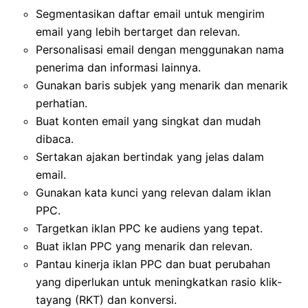
Segmentasikan daftar email untuk mengirim
email yang lebih bertarget dan relevan.
Personalisasi email dengan menggunakan nama
penerima dan informasi lainnya.
Gunakan baris subjek yang menarik dan menarik
perhatian.
Buat konten email yang singkat dan mudah
dibaca.
Sertakan ajakan bertindak yang jelas dalam
email.
Gunakan kata kunci yang relevan dalam iklan
PPC.
Targetkan iklan PPC ke audiens yang tepat.
Buat iklan PPC yang menarik dan relevan.
Pantau kinerja iklan PPC dan buat perubahan
yang diperlukan untuk meningkatkan rasio klik-
tayang (RKT) dan konversi.