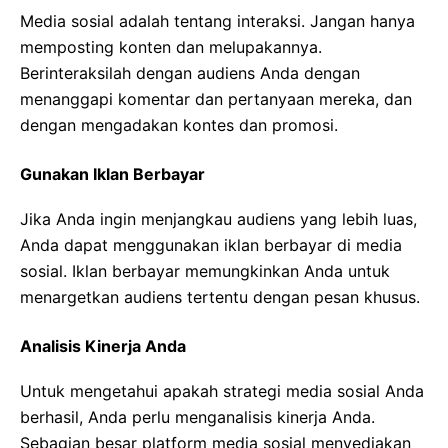
Media sosial adalah tentang interaksi. Jangan hanya
memposting konten dan melupakannya.
Berinteraksilah dengan audiens Anda dengan
menanggapi komentar dan pertanyaan mereka, dan
dengan mengadakan kontes dan promosi.
Gunakan Iklan Berbayar
Jika Anda ingin menjangkau audiens yang lebih luas,
Anda dapat menggunakan iklan berbayar di media
sosial. Iklan berbayar memungkinkan Anda untuk
menargetkan audiens tertentu dengan pesan khusus.
Analisis Kinerja Anda
Untuk mengetahui apakah strategi media sosial Anda
berhasil, Anda perlu menganalisis kinerja Anda.
Sebagian besar platform media sosial menyediakan