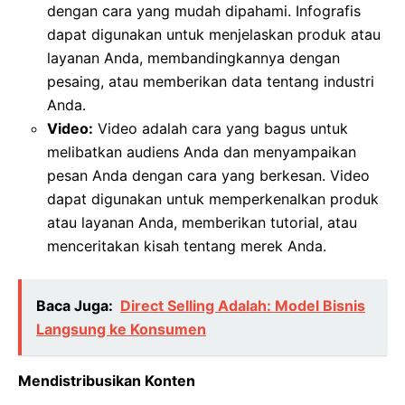
dengan cara yang mudah dipahami. Infografis
dapat digunakan untuk menjelaskan produk atau
layanan Anda, membandingkannya dengan
pesaing, atau memberikan data tentang industri
Anda.
Video:
Video adalah cara yang bagus untuk
melibatkan audiens Anda dan menyampaikan
pesan Anda dengan cara yang berkesan. Video
dapat digunakan untuk memperkenalkan produk
atau layanan Anda, memberikan tutorial, atau
menceritakan kisah tentang merek Anda.
Baca Juga:
Direct Selling Adalah: Model Bisnis
Langsung ke Konsumen
Mendistribusikan Konten