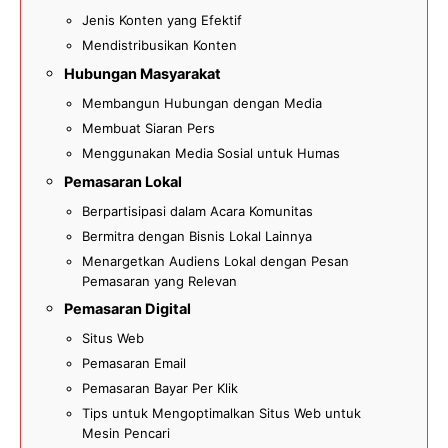
Jenis Konten yang Efektif
Mendistribusikan Konten
Hubungan Masyarakat
Membangun Hubungan dengan Media
Membuat Siaran Pers
Menggunakan Media Sosial untuk Humas
Pemasaran Lokal
Berpartisipasi dalam Acara Komunitas
Bermitra dengan Bisnis Lokal Lainnya
Menargetkan Audiens Lokal dengan Pesan
Pemasaran yang Relevan
Pemasaran Digital
Situs Web
Pemasaran Email
Pemasaran Bayar Per Klik
Tips untuk Mengoptimalkan Situs Web untuk
Mesin Pencari