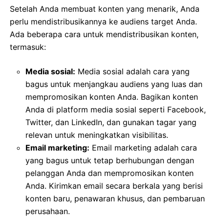
Setelah Anda membuat konten yang menarik, Anda
perlu mendistribusikannya ke audiens target Anda.
Ada beberapa cara untuk mendistribusikan konten,
termasuk:
Media sosial:
Media sosial adalah cara yang
bagus untuk menjangkau audiens yang luas dan
mempromosikan konten Anda. Bagikan konten
Anda di platform media sosial seperti Facebook,
Twitter, dan LinkedIn, dan gunakan tagar yang
relevan untuk meningkatkan visibilitas.
Email marketing:
Email marketing adalah cara
yang bagus untuk tetap berhubungan dengan
pelanggan Anda dan mempromosikan konten
Anda. Kirimkan email secara berkala yang berisi
konten baru, penawaran khusus, dan pembaruan
perusahaan.