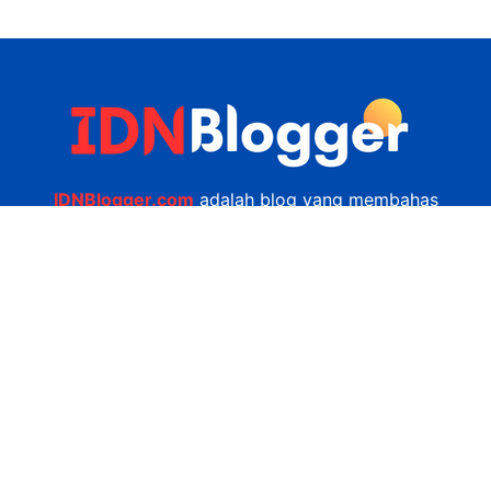
IDNBlogger.com
adalah blog yang membahas
berbagai informasi menarik yang ada di Indonesia
seputar wisata, kuliner, teknologi, gadget, bisnis,
kesehatan tips dan lain-lain.
Navigasi
Jasa Bikin Website
Kerjasama
Privacy Policy
Hubungi Kami
admin@idnblogger.com