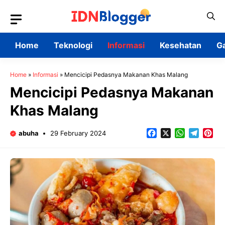
Skip
to
content
Home
Teknologi
Informasi
Kesehatan
G
Home
»
Informasi
»
Mencicipi Pedasnya Makanan Khas Malang
Mencicipi Pedasnya Makanan
Khas Malang
Facebook
X
WhatsApp
Teleg
Pin
abuha
29 February 2024